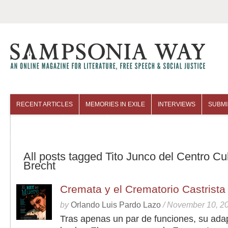
RECENT ARTICLES
MEMORIES IN EXILE
INTERVIEWS
SUBMI
COLUMNISTS
ARCHIVES
All posts tagged Tito Junco del Centro Cul
Brecht
Cremata y el Crematorio Castrista
by
Orlando Luis Pardo Lazo
/
November 10, 2
Tras apenas un par de funciones, su ada