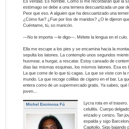
Es verdad. Es horrible. Como si me recordaran que la sa
estómago se debe a una ternera descuartizada un par de
Peor que eso. A alguien que ha descuartizado una ternera
¿Cómo fue? ¿Fue por líos de maridos? ¿O le dijeron que
Cuéntame, tú, so maricón.
—No te importa —le digo—. Métete la lengua en el culo.
Ella me escupe a los pies y se encamina hacia la mont
sepulta los latones. La contemplo unos segundos mient
husmear, a hurgar, a rescatar. Estoy cansado de contemp
días las mismas esquinas, los mismos latones. Esa es La
La que come de lo que tú cagas. La que se viste con la r
mundo. La que recoge colillas de cigarro en el bar. La q
entera como de un supermercado gratis. Ya sabes, qué b
joven…
Lycra rota en el trasero.
Michel Encinosa Fú
celulitis. Cuerpo delgado
erizado y cenizo. Tan jo
espalda y sigo Barcelon
Capitolio. Sigo bajando 