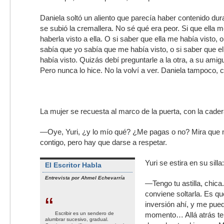
Daniela soltó un aliento que parecía haber contenido duran
se subió la cremallera. No sé qué era peor. Si que ella m
haberla visto a ella. O si saber que ella me había visto, o
sabía que yo sabía que me había visto, o si saber que el
había visto. Quizás debí preguntarle a la otra, a su amigu
Pero nunca lo hice. No la volví a ver. Daniela tampoco, c
La mujer se recuesta al marco de la puerta, con la cade
—Oye, Yuri, ¿y lo mío qué? ¿Me pagas o no? Mira que no
contigo, pero hay que darse a respetar.
Yuri se estira en su silla:
El Escritor Habla
Entrevista por Ahmel Echevarría
—Tengo tu astilla, chic
conviene soltarla. Es q
“
inversión ahí, y me pue
Escribir es un sendero de
momento… Allá atrás te
alumbrar sucesivo, gradual.