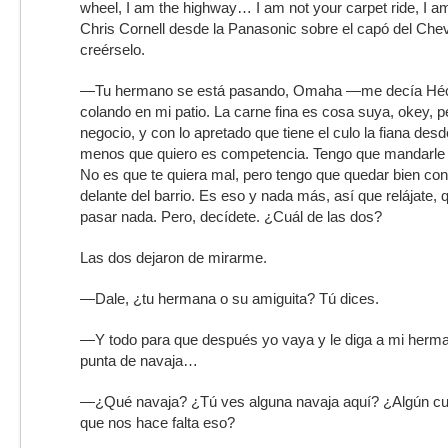
wheel, I am the highway… I am not your carpet ride, I a
Chris Cornell desde la Panasonic sobre el capó del Chev
creérselo.
—Tu hermano se está pasando, Omaha —me decía Héc
colando en mi patio. La carne fina es cosa suya, okey, p
negocio, y con lo apretado que tiene el culo la fiana desd
menos que quiero es competencia. Tengo que mandarle 
No es que te quiera mal, pero tengo que quedar bien con
delante del barrio. Es eso y nada más, así que relájate, q
pasar nada. Pero, decídete. ¿Cuál de las dos?
Las dos dejaron de mirarme.
—Dale, ¿tu hermana o su amiguita? Tú dices.
—Y todo para que después yo vaya y le diga a mi herma
punta de navaja…
—¿Qué navaja? ¿Tú ves alguna navaja aquí? ¿Algún cuc
que nos hace falta eso?