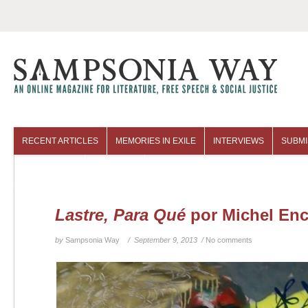
RECENT ARTICLES
MEMORIES IN EXILE
INTERVIEWS
SUBMI
COLUMNISTS
ARCHIVES
Lastre, Para Qué
por Michel Enc
by
Sampsonia Way
/ September 9, 2013 /
No comments