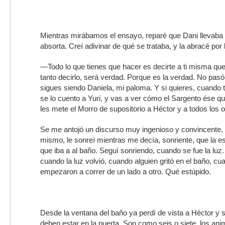
Mientras mirábamos el ensayo, reparé que Dani llevaba u
absorta. Creí adivinar de qué se trataba, y la abracé por
—Todo lo que tienes que hacer es decirte a ti misma qu
tanto decirlo, será verdad. Porque es la verdad. No pasó
sigues siendo Daniela, mi paloma. Y si quieres, cuando t
se lo cuento a Yuri, y vas a ver cómo el Sargento ése q
les mete el Morro de supositorio a Héctor y a todos los
Se me antojó un discurso muy ingenioso y convincente, 
mismo, le sonreí mientras me decía, sonriente, que la e
que iba a al baño. Seguí sonriendo, cuando se fue la luz
cuando la luz volvió, cuando alguien gritó en el baño, c
empezaron a correr de un lado a otro. Qué estúpido.
Desde la ventana del baño ya perdí de vista a Héctor y 
deben estar en la puerta. Son como seis o siete, los ani