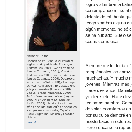
logro vislumbrar la bahía
contemplando mi sombr
delante de mí, hasta qu
tengo sombra alguna qu
algún momento, no sé cu
se ha nublado. Suelo ser
cosas como ésa.
Narrador. Editor.
Licenciado en Lengua y Literatura
Inglesas. Ha publicado
Sol negro
Siempre me lo decían, 
(Extramuros, 2001),
Niños de neón
rompiéndoles los corazo
(Letras Cubanas, 2001),
Veredas
(Extramuros, 2006),
Dioses de neón
muchachas. Y mucho m
(Letras Cubanas, 2006),
Dopamina,
sans amour
(Abril, 2008)
y Enemigo
jóvenes. Mientras más j
sin voz
(Abril, 2008),
El Cadillac rojo
y la gran mentira
(Loynaz, 2009),
Hace diez años, Daniela
Casi la verdad
(Matanzas, 2009),
yo diecisiete. Hace diez
Todos tenemos un mal día
(Loynaz,
2009) y
Vivir y morir sin ángeles
teníamos hambre. Com
(Unión, 2009). Ha sido incluido en
más de veinte antologías nacionales
de solar, dormíamos en
y en países como Italia, España,
Brasil, Argentina, México y Estados
por su culpa demoré en 
Unidos.
masturbación nocturna, s
Leer Más
Pero nunca se lo reproc