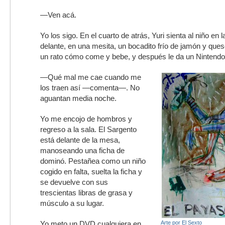
—Ven acá.
Yo los sigo. En el cuarto de atrás, Yuri sienta al niño en 
delante, en una mesita, un bocadito frío de jamón y que
un rato cómo come y bebe, y después le da un Nintend
—Qué mal me cae cuando me
los traen así —comenta—. No
aguantan media noche.
Yo me encojo de hombros y
regreso a la sala. El Sargento
está delante de la mesa,
manoseando una ficha de
dominó. Pestañea como un niño
cogido en falta, suelta la ficha y
se devuelve con sus
trescientas libras de grasa y
músculo a su lugar.
Yo meto un DVD cualquiera en
Arte por El Sexto