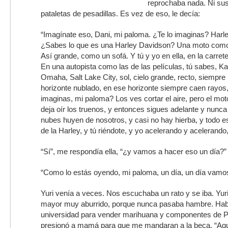
reprochaba nada. Ni su
pataletas de pesadillas. Es vez de eso, le decía:
“Imagínate eso, Dani, mi paloma. ¿Te lo imaginas? Harl
¿Sabes lo que es una Harley Davidson? Una moto como l
Así grande, como un sofá. Y tú y yo en ella, en la carret
En una autopista como las de las películas, tú sabes, K
Omaha, Salt Lake City, sol, cielo grande, recto, siempre 
horizonte nublado, en ese horizonte siempre caen rayos
imaginas, mi paloma? Los ves cortar el aire, pero el moto
deja oír los truenos, y entonces sigues adelante y nunca 
nubes huyen de nosotros, y casi no hay hierba, y todo es
de la Harley, y tú riéndote, y yo acelerando y acelerand
“Sí”, me respondía ella, “¿y vamos a hacer eso un día?”
“Como lo estás oyendo, mi paloma, un día, un día vamos
Yuri venía a veces. Nos escuchaba un rato y se iba. Yu
mayor muy aburrido, porque nunca pasaba hambre. Habí
universidad para vender marihuana y componentes de PC
presionó a mamá para que me mandaran a la beca. “A