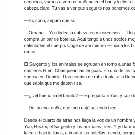
negocios, vamos a vernos mañana en el bar, y lo discuti
cabeza clara. Tú vas a ver que segurito nos ponemos d
—Sí, coño, seguro que sí.
—Omaha —Yuri ladea la cabeza en mi dirección—. Lléga
compra un par de botellas. Aquí tengo a unos socios mo
calentarles el cuerpo. Coge de ahí mismo —indica los bil
mesa.
El Sargento y los animales se agrupan en torno a unas f
sostiene. Ríen. Chasquean las lenguas. En una de las fo
sonrisa de Daniela. Una sonrisa de rubia tonta, a lo Brit
que sabía que me daban risa.
—¿Del bueno o del barato? —le pregunto a Yuri, y cojo lo
—Del bueno, coño, que todo está saliendo bien.
Desde el cuarto de atrás nos llega la voz de un hombre y 
Yuri, Héctor, el Sargento y los animales, ríen. Y yo tambi
la calle bajo la lluvia, a buscar las botellas, riendo, por