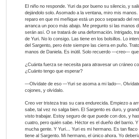
El niño no responde. Yuri da por bueno su silencio, y sal
dejándolo solo. Asomado a la ventana, miro mis manos. 
reparo en que mi meñique está un poco separado del rest
arranca un poco más abajo. Me pregunto si las manos d
serán así. O se tratará de una deformación. Intrigado, t
de Yuri. No lo consigo. Las tiene en los bolsillos. Lo int
del Sargento, pero éste siempre las cierra en puño. Trato
manos de Daniela. Es inútil. Solo recuerdo —creo— que 
¿Cuánta fuerza se necesita para atravesar un cráneo co
¿Cuánto tengo que esperar?
—Olvídate de eso —Yuri se asoma a mi lado—. Olvídate
cojones, y olvídalo.
Creo ver tristeza tras su cara endurecida. Empiezo a ar
sabe, tal vez no salga bien. El Sargento es duro, y gran
visto trabajar. Estoy seguro de que puede con dos, y has
cuatro, pero quién sabe. Héctor es el dueño del barrio. Y
mucha gente. Y Yuri… Yuri es mi hermano. Es tan flaco
tiene al Sargento. Mi hermano, el único ahora. Yo deber