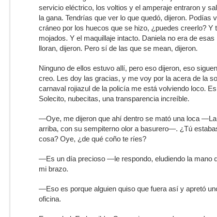
servicio eléctrico, los voltios y el amperaje entraron y s
la gana. Tendrías que ver lo que quedó, dijeron. Podías 
cráneo por los huecos que se hizo, ¿puedes creerlo? Y 
mojados. Y el maquillaje intacto. Daniela no era de esa
lloran, dijeron. Pero sí de las que se mean, dijeron.
Ninguno de ellos estuvo allí, pero eso dijeron, eso siguen
creo. Les doy las gracias, y me voy por la acera de la s
carnaval rojiazul de la policía me está volviendo loco. Es
Solecito, nubecitas, una transparencia increíble.
—Oye, me dijeron que ahí dentro se mató una loca —La 
arriba, con su sempiterno olor a basurero—. ¿Tú estaba
cosa? Oye, ¿de qué coño te ríes?
—Es un día precioso —le respondo, eludiendo la mano qu
mi brazo.
—Eso es porque alguien quiso que fuera así y apretó un
oficina.