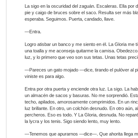
La sigo en la oscuridad del zaguán. Escaleras. Ella por d
pie y caigo de bruces sobre el saco. Resulta ser más bl
esperaba. Seguimos. Puerta, candado, llave.
—Entra.
Logro atisbar un banco y me siento en él. La Gloria me t
una toalla y me aconseja quitarme la camisa. Obedezco.
luz, y lo primero que veo son sus tetas. Unas tetas prec
—Pareces un gato mojado —dice, tirando el pulóver al 
viniste es para algo.
Entra por otra puerta y enciende otra luz. La sigo. La hab
un almacén de sacos y basuras. No me sorprendió. Esta 
techo, apilados, amorosamente comprimidos. En un rincó
luz brillante. En otro, un colchón desnudo. En otro aún,
percheros. Eso es todo. Y La Gloria, desnuda. No repar
la lycra y los tenis. Sigo siendo lento, muy lento.
—Tenemos que apurarnos —dice—. Que ahorita llega m