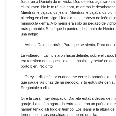
Sacaron a Daniela de mi vista. Dos de ellos agarraron a 
el volumen. No le miré a la cara, mientras le desabotona
Mientras le bajaba los jeans. Mientras le bajaba los blúm
piercing en el ombligo. Una diminuta cabeza de león chi
minúscula gema. A lo mejor era solo un pedazo de vidrio 
más probable. Sentí que la puntera de la bota de Hécto
una nalga:
—Así no. Dale por atrás. Para que se sienta. Para que lo s
La voltearon. La inclinaron hacia delante, sobre el capó.
era terminar con aquello lo antes posible, y actué en co
portó bien. No gritó.
—Okey —dijo Héctor cuando me cerré la portañuela—. D
que saque las uñas de mi negocio. Y tú estuviste genial,
Pregúntale a ella.
Giré la cara, muy despacio. Daniela estaba detrás de mí,
garaje. La tenían agarrada entre dos, con un pañuelo met
habían tenido allí todo el tiempo. Los jeans a la altura de
tercer tipo, a sus espaldas, se separó de ella.