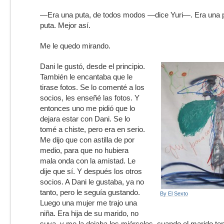
—Era una puta, de todos modos —dice Yuri—. Era una p
puta. Mejor así.
Me le quedo mirando.
Dani le gustó, desde el principio.
También le encantaba que le
tirase fotos. Se lo comenté a los
socios, les enseñé las fotos. Y
entonces uno me pidió que lo
dejara estar con Dani. Se lo
tomé a chiste, pero era en serio.
Me dijo que con astilla de por
medio, para que no hubiera
mala onda con la amistad. Le
dije que sí. Y después los otros
socios. A Dani le gustaba, ya no
tanto, pero le seguía gustando.
By El Sexto
Luego una mujer me trajo una
niña. Era hija de su marido, no
suya, y me la dejaba los miércoles, cuando el marido te