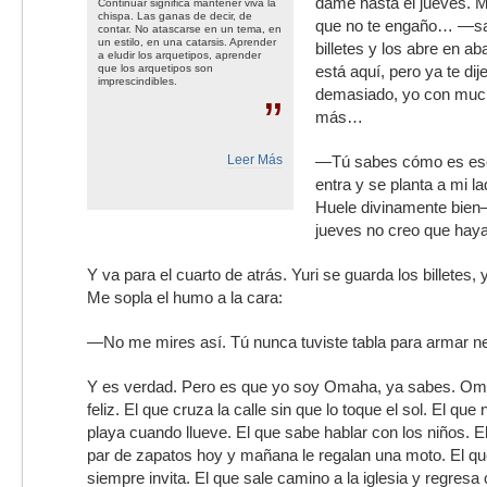
dame hasta el jueves. M
Continuar significa mantener viva la
chispa. Las ganas de decir, de
que no te engaño… —sa
contar. No atascarse en un tema, en
un estilo, en una catarsis. Aprender
billetes y los abre en a
a eludir los arquetipos, aprender
que los arquetipos son
está aquí, pero ya te dij
imprescindibles.
demasiado, yo con much
”
más…
Leer Más
—Tú sabes cómo es eso
entra y se planta a mi la
Huele divinamente bien—
jueves no creo que hay
Y va para el cuarto de atrás. Yuri se guarda los billetes,
Me sopla el humo a la cara:
—No me mires así. Tú nunca tuviste tabla para armar n
Y es verdad. Pero es que yo soy Omaha, ya sabes. Omah
feliz. El que cruza la calle sin que lo toque el sol. El que
playa cuando llueve. El que sabe hablar con los niños. 
par de zapatos hoy y mañana le regalan una moto. El q
siempre invita. El que sale camino a la iglesia y regresa